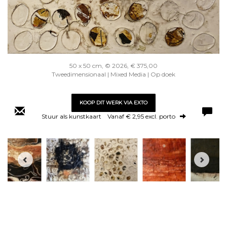
50 x 50 cm, © 2026, € 375,00
Tweedimensionaal | Mixed Media | Op doek
KOOP DIT WERK VIA EXTO
Stuur als kunstkaart
Vanaf € 2,95 excl. porto