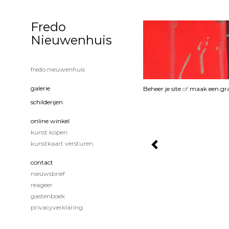
Fredo
Nieuwenhuis
fredo nieuwenhuis
galerie
Beheer je site
of
maak een gra
schilderijen
online winkel
kunst kopen
kunstkaart versturen
contact
nieuwsbrief
reageer
gastenboek
privacyverklaring