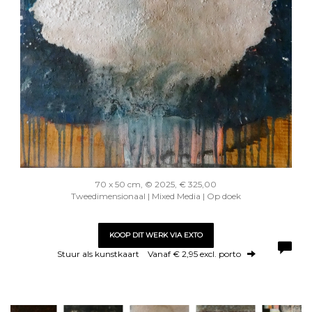
70 x 50 cm, © 2025, € 325,00
Tweedimensionaal | Mixed Media | Op doek
KOOP DIT WERK VIA EXTO
Stuur als kunstkaart
Vanaf € 2,95 excl. porto