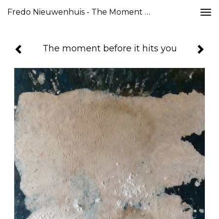
Fredo Nieuwenhuis - The Moment Before It Hits You
Togg
navi
The moment before it hits you