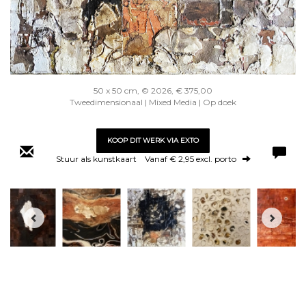
50 x 50 cm, © 2026, € 375,00
Tweedimensionaal | Mixed Media | Op doek
KOOP DIT WERK VIA EXTO
Stuur als kunstkaart
Vanaf € 2,95 excl. porto