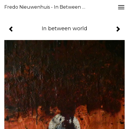
Fredo Nieuwenhuis - In Between World
Togg
navi
In between world