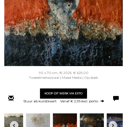
90 x 70 cm, © 2025, € 625,00
Tweedimensionaal | Mixed Media | Op doek
KOOP DIT WERK VIA EXTO
Stuur als kunstkaart
Vanaf € 2,95 excl. porto