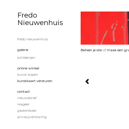
Fredo
Nieuwenhuis
fredo nieuwenhuis
galerie
Beheer je site
of
maak een gra
schilderijen
online winkel
kunst kopen
kunstkaart versturen
contact
nieuwsbrief
reageer
gastenboek
privacyverklaring