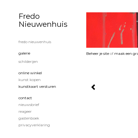
Fredo
Nieuwenhuis
fredo nieuwenhuis
galerie
Beheer je site
of
maak een gra
schilderijen
online winkel
kunst kopen
kunstkaart versturen
contact
nieuwsbrief
reageer
gastenboek
privacyverklaring