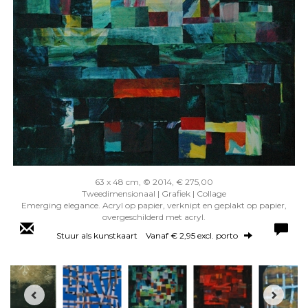
63 x 48 cm, © 2014, € 275,00
Tweedimensionaal | Grafiek | Collage
Emerging elegance. Acryl op papier, verknipt en geplakt op papier,
overgeschilderd met acryl.
Stuur als kunstkaart
Vanaf € 2,95 excl. porto